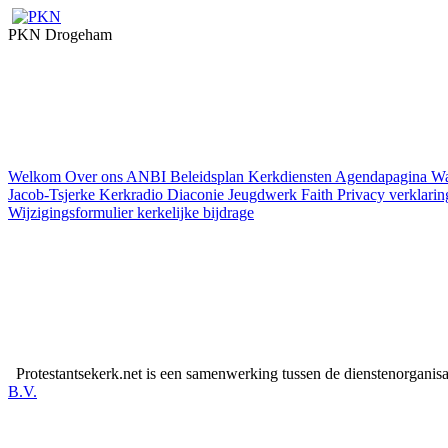
PKN Drogeham
Welkom
Over ons
ANBI
Beleidsplan
Kerkdiensten
Agendapagina
Wa
Jacob-Tsjerke
Kerkradio
Diaconie
Jeugdwerk Faith
Privacy verklarin
Wijzigingsformulier kerkelijke bijdrage
Protestantsekerk.net is een samenwerking tussen de dienstenorganis
B.V.