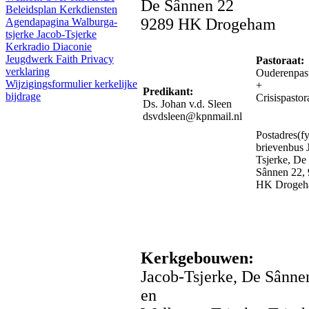
De Sânnen 22
Beleidsplan
Kerkdiensten
9289 HK Drogeham
Agendapagina
Walburga-
tsjerke
Jacob-Tsjerke
Kerkradio
Diaconie
Jeugdwerk Faith
Privacy
Pastoraat:
verklaring
Ouderenpast
Wijzigingsformulier kerkelijke
+
Predikant:
bijdrage
Crisispastor
Ds. Johan v.d. Sleen
dsvdsleen@kpnmail.nl
Postadres(fy
brievenbus 
Tsjerke, De
Sânnen 22,
HK Droge
Kerkgebouwen:
Jacob-Tsjerke, De Sânne
en