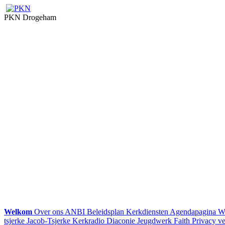
PKN Drogeham
Welkom
Over ons
ANBI
Beleidsplan
Kerkdiensten
Agendapagina
W
tsjerke
Jacob-Tsjerke
Kerkradio
Diaconie
Jeugdwerk Faith
Privacy ve