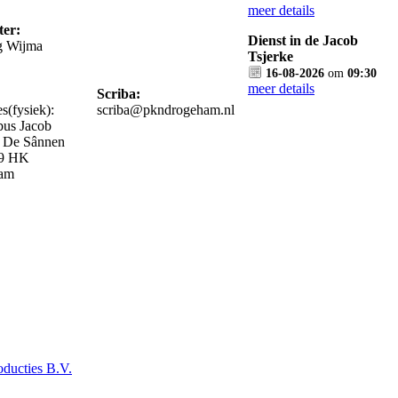
meer details
ter:
Dienst in de Jacob
ig Wijma
Tsjerke
16-08-2026
om
09:30
meer details
Scriba:
s(fysiek):
scriba@pkndrogeham.nl
bus Jacob
, De Sânnen
89 HK
am
ducties B.V.