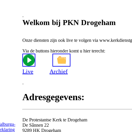
.
Welkom bij PKN Drogeham
Onze diensten zijn ook live te volgen via www.kerkdienstg
Via de buttons hieronder komt u hier terecht:
Live
Archief
.
Adresgegevens:
De Protestantse Kerk te Drogeham
alburga-
De Sânnen 22
rklaring
9289 HK Drogeham