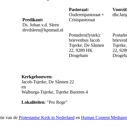
Pastoraat:
Voorzit
Ouderenpastoraat +
dhr.Jar
Predikant:
Crisispastoraat
Ds. Johan v.d. Sleen
dsvdsleen@kpnmail.nl
Postadres(fysiek):
Postadre
brievenbus Jacob
brieven
Tsjerke, De Sânnen
Tsjerke
22, 9289 HK
22, 92
Drogeham
Drogeh
Kerkgebouwen:
Jacob-Tsjerke, De Sânnen 22
en
Walburga-Tsjerke, Tsjerke Buorren 4
Lokaliteiten
: "Pro Rege"
atie van de
Protestantse Kerk in Nederland
en
Human Content Mediapro