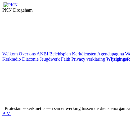
PKN Drogeham
Welkom
Over ons
ANBI
Beleidsplan
Kerkdiensten
Agendapagina
Wa
Kerkradio
Diaconie
Jeugdwerk Faith
Privacy verklaring
Wijzigingsf
Protestantsekerk.net is een samenwerking tussen de dienstenorganis
B.V.