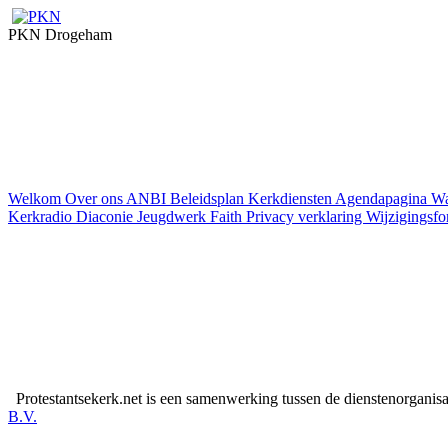
PKN Drogeham
Welkom
Over ons
ANBI
Beleidsplan
Kerkdiensten
Agendapagina
Wa
Kerkradio
Diaconie
Jeugdwerk Faith
Privacy verklaring
Wijzigingsfor
Protestantsekerk.net is een samenwerking tussen de dienstenorganis
B.V.