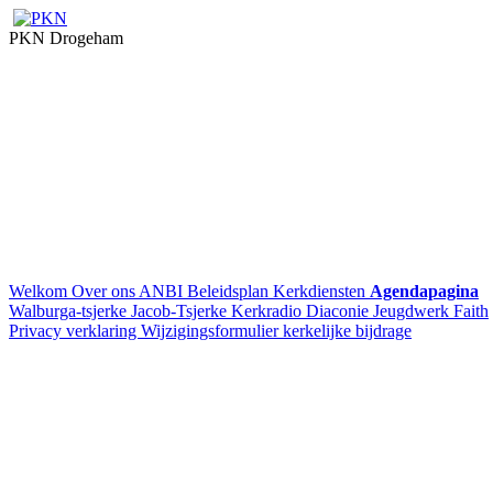
PKN Drogeham
Welkom
Over ons
ANBI
Beleidsplan
Kerkdiensten
Agendapagina
Walburga-tsjerke
Jacob-Tsjerke
Kerkradio
Diaconie
Jeugdwerk Faith
Privacy verklaring
Wijzigingsformulier kerkelijke bijdrage