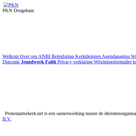
PKN Drogeham
Welkom
Over ons
ANBI
Beleidsplan
Kerkdiensten
Agendapagina
Wa
Diaconie
Jeugdwerk Faith
Privacy verklaring
Wijzigingsformulier ke
Protestantsekerk.net is een samenwerking tussen de dienstenorganis
B.V.