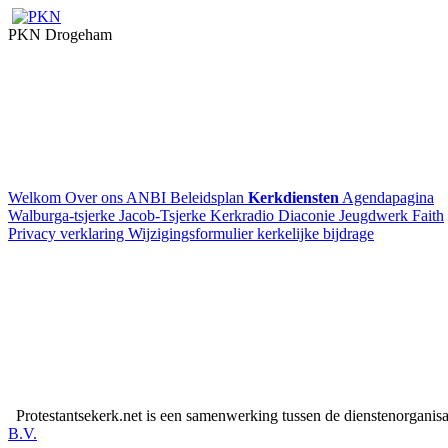
PKN Drogeham
Welkom
Over ons
ANBI
Beleidsplan
Kerkdiensten
Agendapagina
Walburga-tsjerke
Jacob-Tsjerke
Kerkradio
Diaconie
Jeugdwerk Faith
Privacy verklaring
Wijzigingsformulier kerkelijke bijdrage
Protestantsekerk.net is een samenwerking tussen de dienstenorganis
B.V.