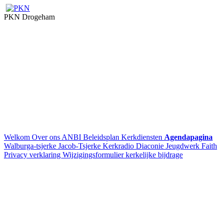
PKN Drogeham
Welkom
Over ons
ANBI
Beleidsplan
Kerkdiensten
Agendapagina
Walburga-tsjerke
Jacob-Tsjerke
Kerkradio
Diaconie
Jeugdwerk Faith
Privacy verklaring
Wijzigingsformulier kerkelijke bijdrage