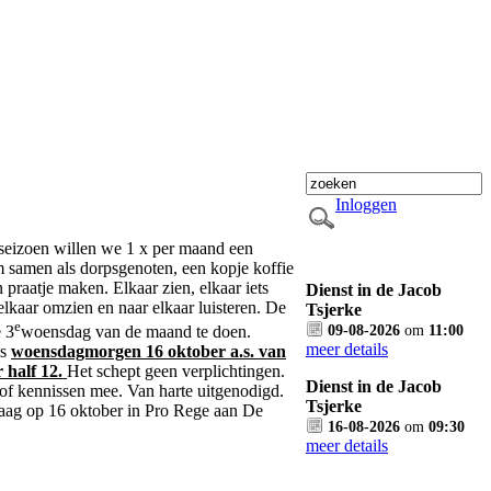
Inloggen
seizoen willen we 1 x per maand een
 samen als dorpsgenoten, een kopje koffie
praatje maken. Elkaar zien, elkaar iets
Dienst in de Jacob
elkaar omzien en naar elkaar luisteren. De
Tsjerke
e
09-08-2026
om
11:00
e 3
woensdag van de maand te doen.
meer details
is
woensdagmorgen 16 oktober a.s. van
r half 12.
Het schept geen verplichtingen.
Dienst in de Jacob
f kennissen mee. Van harte uitgenodigd.
Tsjerke
graag op 16 oktober in Pro Rege aan De
16-08-2026
om
09:30
meer details