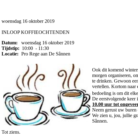
woensdag 16 oktober 2019
INLOOP KOFFIEOCHTENDEN
Datum:
woensdag 16 oktober 2019
Tijdstip:
10:00 - 11:30
Locatie:
Pro Rege aan De Sânnen
Ook dit komend winter
morgen organiseren, om
te drinken. Gewoon een 
vertellen. Kortom naar 
bedoeling is om dit elk
De eerstvolgende keer 
10.00 uur tot ongevee
Neem gerust uw buren o
We zien u, jou, jullie 
Sânnen.
Tot ziens.