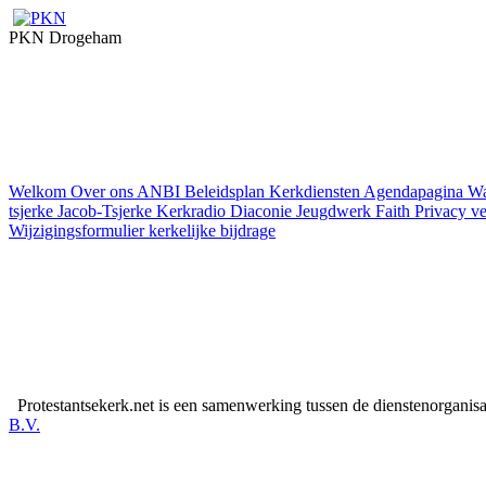
PKN Drogeham
Welkom
Over ons
ANBI
Beleidsplan
Kerkdiensten
Agendapagina
Wa
tsjerke
Jacob-Tsjerke
Kerkradio
Diaconie
Jeugdwerk Faith
Privacy ve
Wijzigingsformulier kerkelijke bijdrage
Protestantsekerk.net is een samenwerking tussen de dienstenorganis
B.V.