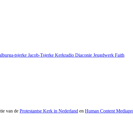
lburga-tsjerke
Jacob-Tsjerke
Kerkradio
Diaconie
Jeugdwerk Faith
atie van de
Protestantse Kerk in Nederland
en
Human Content Mediapro