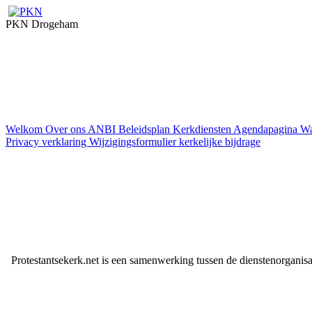
PKN Drogeham
Welkom
Over ons
ANBI
Beleidsplan
Kerkdiensten
Agendapagina
Wa
Privacy verklaring
Wijzigingsformulier kerkelijke bijdrage
Protestantsekerk.net is een samenwerking tussen de dienstenorganis