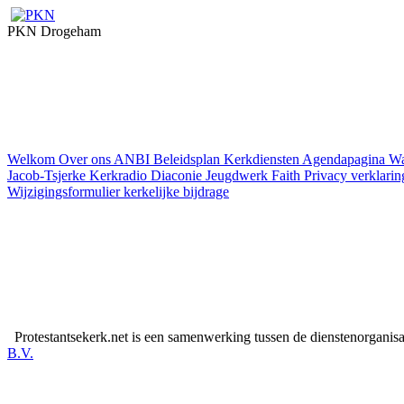
PKN Drogeham
Welkom
Over ons
ANBI
Beleidsplan
Kerkdiensten
Agendapagina
Wa
Jacob-Tsjerke
Kerkradio
Diaconie
Jeugdwerk Faith
Privacy verklarin
Wijzigingsformulier kerkelijke bijdrage
Protestantsekerk.net is een samenwerking tussen de dienstenorganis
B.V.